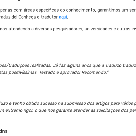
penas com áreas específicas do conhecimento, garantimos um servi
traduzido! Conheça o tradutor
aqui
.
s atendendo a diversos pesquisadores, universidades e outras inst
ções/traduções realizadas. Já faz alguns anos que a Traduzo traduz 
stas positivíssimas. Testado e aprovado! Recomendo."
duzo e tenho obtido sucesso na submissão dos artigos para vários 
om extremo rigor, o que nos garante atender às solicitações dos p
tins